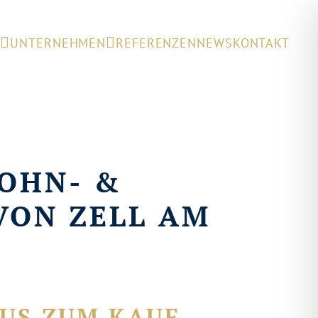
E
UNTERNEHMEN
REFERENZEN
NEWS
KONTAKT
OHN- &
VON ZELL AM
AUS ZUM KAUF