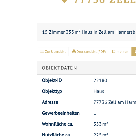
15 Zimmer 353 m² Haus in Zell am Harmersbac
Zur Übersicht
Druckansicht (PDF)
merken
OBJEKTDATEN
Objekt-ID
22180
Objekttyp
Haus
Adresse
77736 Zell am Har
Gewerbeeinheiten
1
Wohnfläche ca.
353 m²
Nutzfläche ca.
225 m²