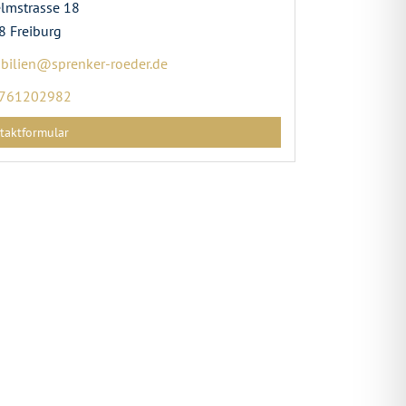
lmstrasse 18
 Freiburg
bilien@sprenker-roeder.de
761202982
taktformular