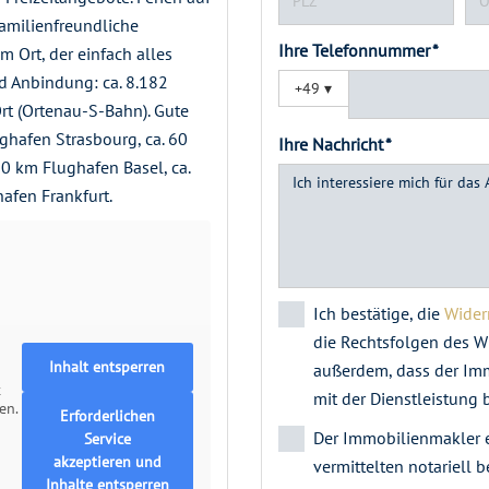
amilienfreundliche
Ihre Telefonnummer *
 Ort, der einfach alles
d Anbindung: ca. 8.182
+49
▾
rt (Ortenau-S-Bahn). Gute
ughafen Strasbourg, ca. 60
Ihre Nachricht *
0 km Flughafen Basel, ca.
afen Frankfurt.
Ich bestätige, die
Wider
die Rechtsfolgen des Wi
Inhalt entsperren
außerdem, dass der Imm
n
t
mit der Dienstleistung b
en.
Erforderlichen
Der Immobilienmakler e
Service
akzeptieren und
vermittelten notariell 
Inhalte entsperren