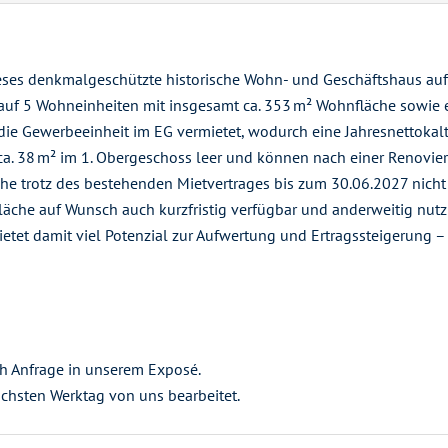
ses denkmalgeschützte historische Wohn- und Geschäftshaus auf 
t auf 5 Wohneinheiten mit insgesamt ca. 353 m² Wohnfläche sowie 
die Gewerbeeinheit im EG vermietet, wodurch eine Jahresnettokaltm
a. 38 m² im 1. Obergeschoss leer und können nach einer Renovie
he trotz des bestehenden Mietvertrages bis zum 30.06.2027 nicht 
läche auf Wunsch auch kurzfristig verfügbar und anderweitig nutzb
et damit viel Potenzial zur Aufwertung und Ertragssteigerung – Id
ch Anfrage in unserem Exposé.
chsten Werktag von uns bearbeitet.