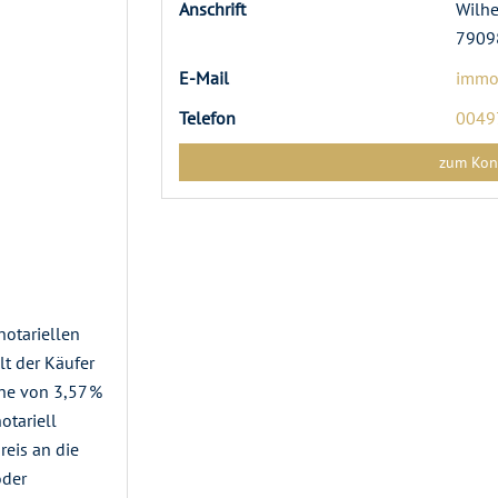
Anschrift
Wilhe
79098
E-Mail
immo
Telefon
0049
zum Kon
notariellen
lt der Käufer
öhe von 3,57 %
otariell
eis an die
öder