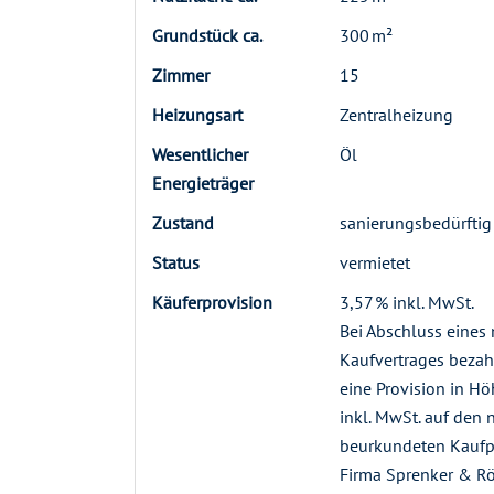
Grund­stück ca.
300 m²
Zimmer
15
Heizungsart
Zentralheizung
Wesentlicher
Öl
Energieträger
Zustand
sanierungsbedürftig
Status
vermietet
Käufer­provision
3,57 % inkl. MwSt.
Bei Abschluss eines 
Kaufvertrages bezah
eine Provision in H
inkl. MwSt. auf den n
beurkundeten Kaufpr
Firma Sprenker & R