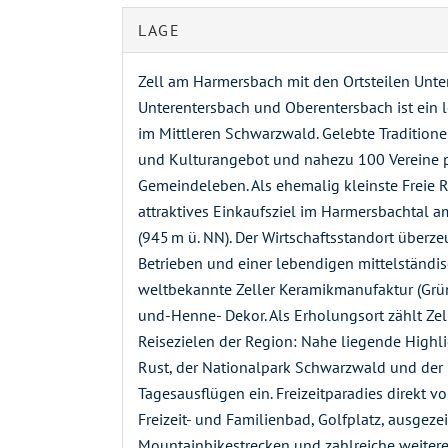
LAGE
Zell am Harmersbach mit den Ortsteilen Unt
Unterentersbach und Oberentersbach ist ein 
im Mittleren Schwarzwald. Gelebte Traditionen
und Kulturangebot und nahezu 100 Vereine pr
Gemeindeleben. Als ehemalig kleinste Freie Re
attraktives Einkaufsziel im Harmersbachtal 
(945 m ü. NN). Der Wirtschaftsstandort überz
Betrieben und einer lebendigen mittelständis
weltbekannte Zeller Keramikmanufaktur (Gr
und-Henne- Dekor. Als Erholungsort zählt Zel
Reisezielen der Region: Nahe liegende Highl
Rust, der Nationalpark Schwarzwald und der
Tagesausflügen ein. Freizeitparadies direkt vo
Freizeit- und Familienbad, Golfplatz, ausge
Mountainbikestrecken und zahlreiche weitere 