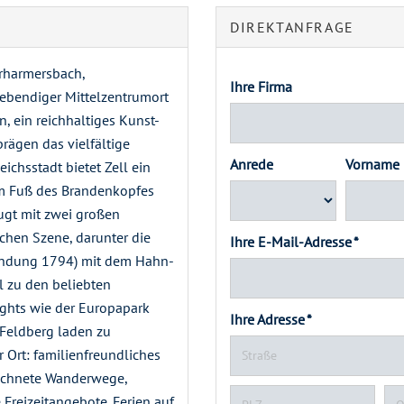
DIREKTANFRAGE
erharmersbach,
Ihre Firma
lebendiger Mittelzentrumort
, ein reichhaltiges Kunst-
ägen das vielfältige
Anrede
Vorname
ichsstadt bietet Zell ein
am Fuß des Brandenkopfes
eugt mit zwei großen
chen Szene, darunter die
Ihre E-Mail-Adresse *
ündung 1794) mit dem Hahn-
l zu den beliebten
ights wie der Europapark
Ihre Adresse *
 Feldberg laden zu
r Ort: familienfreundliches
zeichnete Wanderwege,
Freizeitangebote. Ferien auf