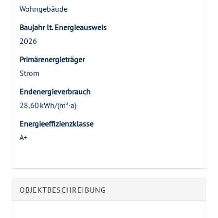
Wohngebäude
Baujahr lt. Energieausweis
2026
Primärenergieträger
Strom
Endenergie­verbrauch
28,60 kWh/(m²·a)
Energie­effizienz­klasse
A+
OBJEKT­BESCHREIBUNG