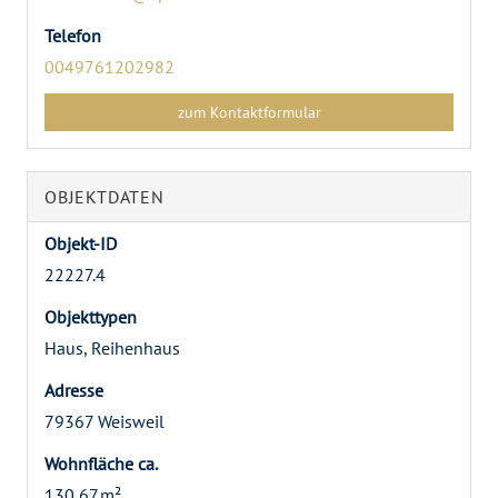
Telefon
0049761202982
zum Kontaktformular
OBJEKTDATEN
Objekt-ID
22227.4
Objekttypen
Haus, Reihenhaus
Adresse
79367 Weisweil
Wohnfläche ca.
130,67 m²