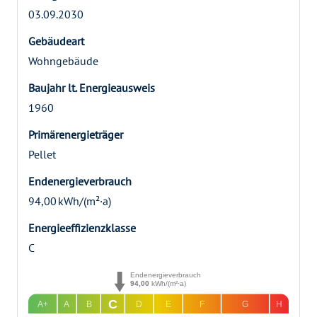
03.09.2030
Gebäudeart
Wohngebäude
Baujahr lt. Energieausweis
1960
Primärenergieträger
Pellet
Endenergie­verbrauch
94,00 kWh/(m²·a)
Energie­effizienz­klasse
C
Endenergieverbrauch
94,00
kWh/(m²·a)
C
A+
A
B
D
E
F
G
H