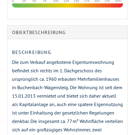
0
25
50
75
100
125
150
175
200
225
250+
OBJEKT­BESCHREIBUNG
BESCHREIBUNG
Die zum Verkauf angebotene Eigentumswohnung
befindet sich rechts im 1. Dachgeschoss des
ursprünglich ca. 1960 erbauten Mehrfamilienhauses
in Buchenbach-Wagensteig. Die Wohnung ist seit dem
15.01.2013 vermietet und bietet sich daher aktuell
als Kapitalanlage an, auch eine spätere Eigennutzung
ist unter Einhaltung der gesetzlichen Regelungen
denkbar. Die insgesamt ca. 77 m² Wohnfläche verteilen
sich auf ein großzügiges Wohnzimmer, zwei