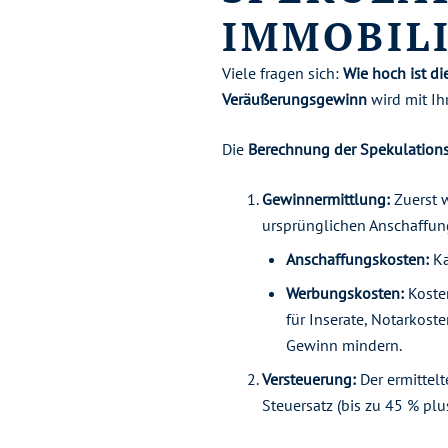
IMMOBIL
Viele fragen sich:
Wie hoch ist di
Veräußerungsgewinn
wird mit Ih
Die
Berechnung der Spekulations
Gewinnermittlung:
Zuerst w
ursprünglichen Anschaffun
Anschaffungskosten:
Ka
Werbungskosten:
Kosten
für Inserate, Notarkos
Gewinn mindern.
Versteuerung:
Der ermittel
Steuersatz (bis zu 45 % plu