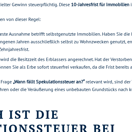
zielter Gewinn steuerpflichtig. Diese
10-Jahresfrist für Immobilien
i
en von dieser Regel:
ste Ausnahme betrifft selbstgenutzte Immobilien. Haben Sie die 
genen Jahren ausschließlich selbst zu Wohnzwecken genutzt, entf
ehnjahresfrist.
 wird die Besitzzeit des Erblassers angerechnet. Hat der Verstorbe
nen Sie als Erbe sofort steuerfrei verkaufen, da die Frist bereits 
e Frage
„Wann fällt Spekulationssteuer an?“
relevant wird, sind der
ren oder die Veräußerung eines unbebauten Grundstücks nach ku
 IST DIE
IONSSTEUER BEI