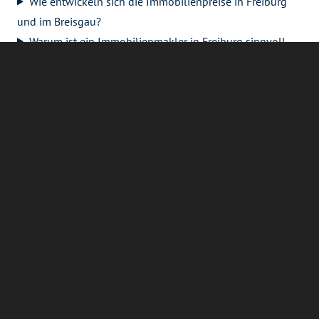
Wie entwickeln sich die Immobilienpreise in Freiburg
und im Breisgau?
Warum ist ein Immobilienmakler in Freiburg sinnvoll
beim Kauf oder Verkauf?
Wie läuft der Immobilienverkauf in Freiburg ab?
Wie finde ich passende Immobilienangebote in Freiburg
und Umgebung?
Welche Stadtteile sind für Immobilienkäufer besonders
interessant?
Wie unterstützt Sprenker & Röder beim Immobilienkauf
oder -verkauf in Freiburg?
Wie kann ich den Wert meiner Immobilie in Freiburg
ermitteln?